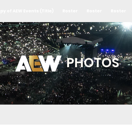
py of AEW Events (Title)
Roster
Roster
Roster
PHOTOS